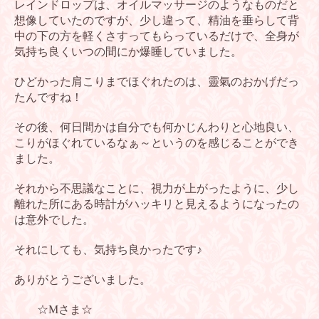
レインドロップは、オイルマッサージのようなものだと
想像していたの
ですが、少し違って、精油を垂らして背
中の下の方を軽くさすってもら
っているだけで、全身が
気持ち良くいつの間にか爆睡していました。
ひどかった肩こりまでほぐれたのは、靈氣のおかげだっ
たんですね！
その後、何日間かは自分でも何かじんわりと心地良い、
こりがほぐれて
いるなぁ～というのを感じることができ
ました。
それから不思議なことに、視力が上がったように、少し
離れた所にある
時計がハッキリと見えるようになったの
は意外でした。
それにしても、気持ち良かったです♪
ありがとうございました。
☆Mさま☆